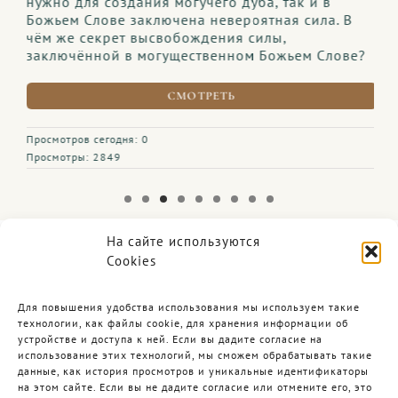
нужно для создания могучего дуба, так и в
Божьем Слове заключена невероятная сила. В
чём же секрет высвобождения силы,
заключённой в могущественном Божьем Слове?
СМОТРЕТЬ
Просмотров сегодня: 0
Просмотры: 2849
На сайте используются
Cookies
Итак, идите, и научите все народы…
Для повышения удобства использования мы используем такие
…и се, Я с вами во все дни до скончания
технологии, как файлы cookie, для хранения информации об
века.
устройстве и доступа к ней. Если вы дадите согласие на
использование этих технологий, мы сможем обрабатывать такие
Матфея 28:19-20
данные, как история просмотров и уникальные идентификаторы
на этом сайте. Если вы не дадите согласие или отмените его, это