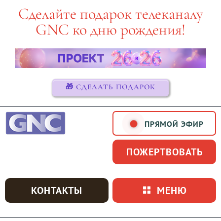
Skip
Сделайте подарок телеканалу
to
GNC ко дню рождения!
content
🎁 СДЕЛАТЬ ПОДАРОК
ПРЯМОЙ ЭФИР
ПОЖЕРТВОВАТЬ
КОНТАКТЫ
МЕНЮ