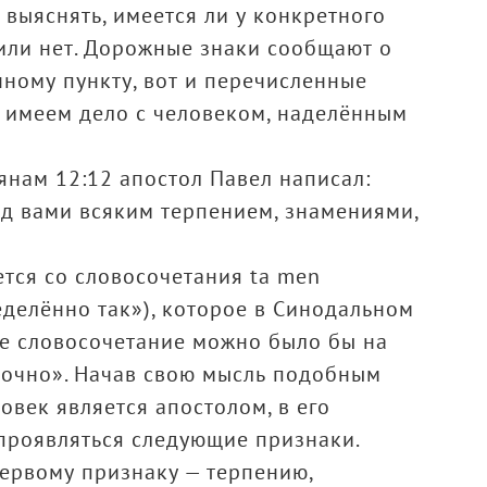
выяснять, имеется ли у конкретного
или нет. Дорожные знаки сообщают о
нному пункту, вот и перечисленные
 имеем дело с человеком, наделённым
янам 12:12 апостол Павел написал:
д вами всяким терпением, знамениями,
тся со словосочетания ta men
делённо так»), которое в Синодальном
ое словосочетание можно было бы на
точно». Начав свою мысль подобным
овек является апостолом, в его
проявляться следующие признаки.
ервому признаку — терпению,