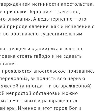
тверждением истинности апостольства.
 признаки. Терпение — качество,
го внимания. А ведь терпение — это
ей природе явление, как и исцеление с
ство обозначено существительным
настоящем издании) указывает на
овека стоять твёрдо и не сдавать
тояния.
и проявляется апостольское призвание,
 передовой», выполнять всю чёрную
тяжёлой (а иногда — и во враждебной)
кой непростой обстановки можно
амых нечестивых и развращённых
й эры. Именно в этот город Бог и