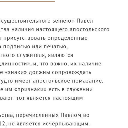
 существительного semeion Павел
ьства наличия настоящего апостольского
ы присутствовать определённые
а подписью или печатью,
ного служителя, являются
нности», и, что важно, их наличие
ые «знаки» должны сопровождать
будто имеет апостольское помазание.
е им «признаки» есть в служении
вают: тот является настоящим
ьства, перечисленных Павлом во
12, не является исчерпывающим.