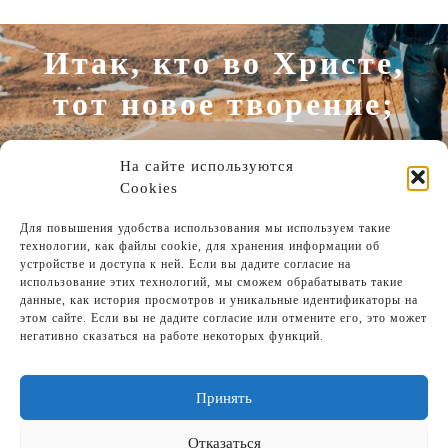
Итак, кто во Христе,
тот новое творение;
древнее прошло,
На сайте используются
теперь всё новое
Cookies
Для повышения удобства использования мы используем такие
2 Коринфянам 5:17
технологии, как файлы cookie, для хранения информации об
устройстве и доступа к ней. Если вы дадите согласие на
использование этих технологий, мы сможем обрабатывать такие
данные, как история просмотров и уникальные идентификаторы на
этом сайте. Если вы не дадите согласие или отмените его, это может
Итак, идите, и научите все народы…
негативно сказаться на работе некоторых функций.
…и се, Я с вами во все дни до
скончания века.
Матфея 28:19-20
Принять
Отказаться