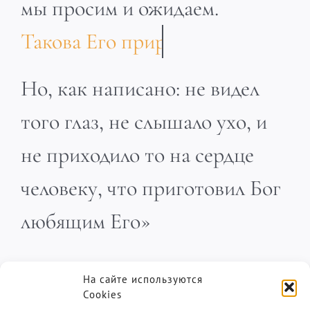
мы просим и ожидаем.
Но, как написано: не видел
того глаз, не слышало ухо, и
не приходило то на сердце
человеку, что приготовил Бог
любящим Его»
1 Кор. 2:9
Пастор Дэнис Реннер
На сайте используются
Cookies