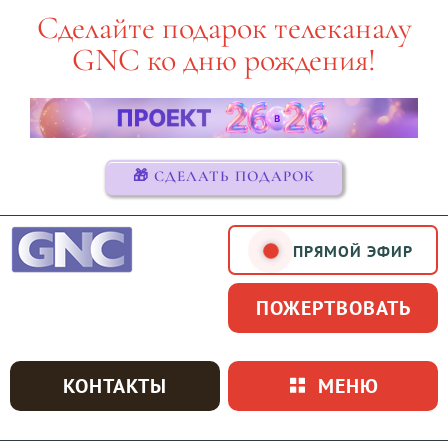
Skip
Сделайте подарок телеканалу
to
GNC ко дню рождения!
content
🎁 СДЕЛАТЬ ПОДАРОК
ПРЯМОЙ ЭФИР
ПОЖЕРТВОВАТЬ
КОНТАКТЫ
МЕНЮ