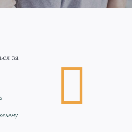
ься за
и
ожьему