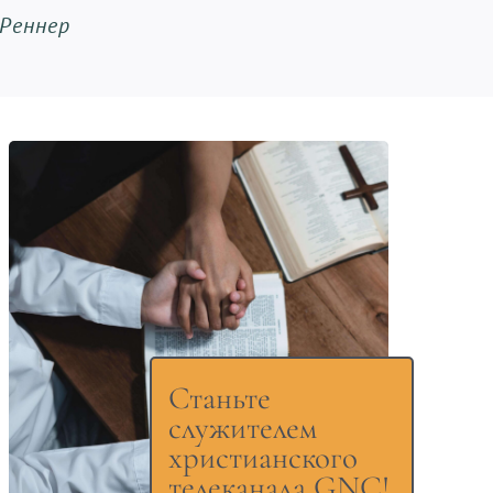
 Реннер
Станьте
служителем
христианского
телеканала GNC!