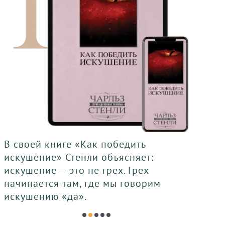
В своей книге «Как победить
В с
искушение» Стенли объясняет:
бр
искушение — это не грех. Грех
пре
начинается там, где мы говорим
пр
искушению «да».
Сл