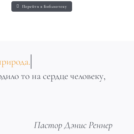
Перейти в Библиотеку
одило то на сердце человеку,
Пастор Дэнис Реннер