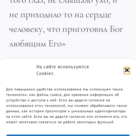
человеку, что приготовил Бог
любящим Его»
1 Кор. 2:9
На сайте используются
Пастор Дэнис Реннер
Cookies
Для повышения удобства использования мы используем такие
технологии, как файлы cookie, для хранения информации об
устройстве и доступа к ней. Если вы дадите согласие на
использование этих технологий, мы сможем обрабатывать такие
Итак, идите, и научите все народы…
данные, как история просмотров и уникальные идентификаторы
…и се, Я с вами во все дни до скончания
на этом сайте. Если вы не дадите согласие или отмените его, это
века.
может негативно сказаться на работе некоторых функций.
Матфея 28:19-20