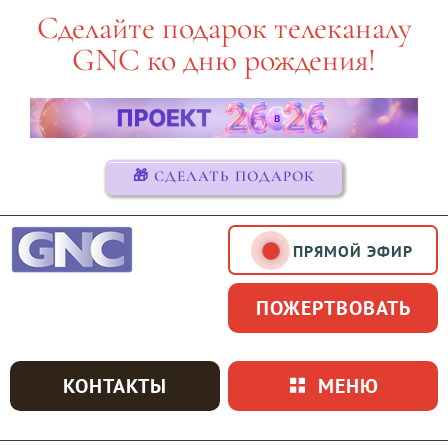
Skip
Сделайте подарок телеканалу
to
GNC ко дню рождения!
content
🎁 СДЕЛАТЬ ПОДАРОК
ПРЯМОЙ ЭФИР
ПОЖЕРТВОВАТЬ
КОНТАКТЫ
МЕНЮ