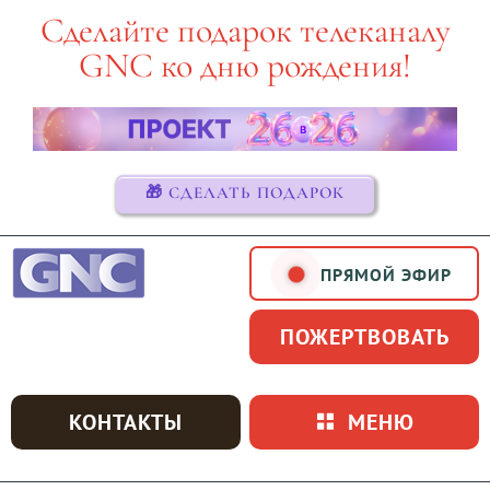
Skip
Сделайте подарок телеканалу
to
GNC ко дню рождения!
content
🎁 СДЕЛАТЬ ПОДАРОК
ПРЯМОЙ ЭФИР
ПОЖЕРТВОВАТЬ
КОНТАКТЫ
МЕНЮ