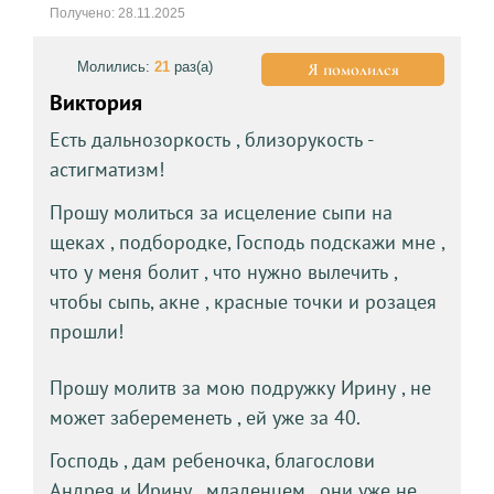
Получено: 28.11.2025
Молились:
21
раз(а)
Я помолился
Виктория
Есть дальнозоркость , близорукость -
астигматизм!
Прошу молиться за исцеление сыпи на
щеках , подбородке, Господь подскажи мне ,
что у меня болит , что нужно вылечить ,
чтобы сыпь, акне , красные точки и розацея
прошли!
Прошу молитв за мою подружку Ирину , не
может забеременеть , ей уже за 40.
Господь , дам ребеночка, благослови
Андрея и Ирину , младенцем , они уже не