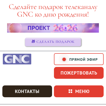
Skip
Сделайте подарок телеканалу
to
GNC ко дню рождения!
content
🎁 СДЕЛАТЬ ПОДАРОК
ПРЯМОЙ ЭФИР
ПОЖЕРТВОВАТЬ
КОНТАКТЫ
МЕНЮ