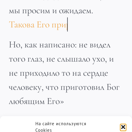
мы просим и ожидаем.
Но, как написано: не видел
того глаз, не слышало ухо, и
не приходило то на сердце
человеку, что приготовил Бог
любящим Его»
1 Кор. 2:9
На сайте используются
Пастор Дэнис Реннер
Cookies