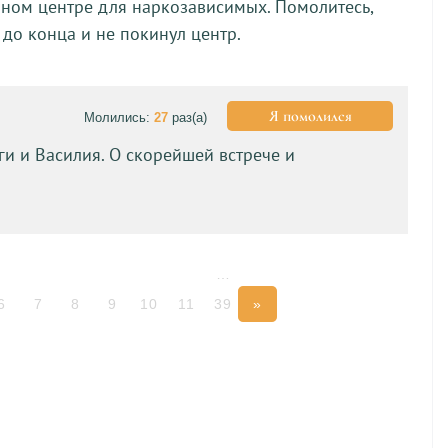
ном центре для наркозависимых. Помолитесь,
 до конца и не покинул центр.
Я помолился
Молились:
27
раз(а)
ги и Василия. О скорейшей встрече и
…
6
7
8
9
10
11
39
»