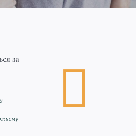
ься за
и
ожьему