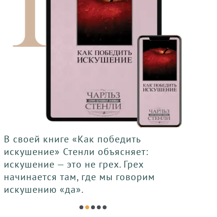
 своей книге «Как победить
В сво
скушение» Стенли объясняет:
брак
скушение — это не грех. Грех
пред
ачинается там, где мы говорим
пред
скушению «да».
Слов