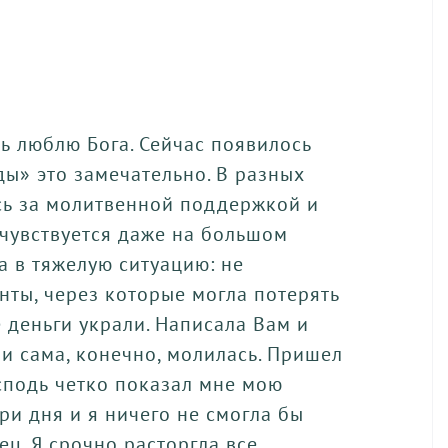
нь люблю Бога. Сейчас появилось
ды» это замечательно. В разных
сь за молитвенной поддержкой и
 чувствуется даже на большом
а в тяжелую ситуацию: не
Воспитание детей — это одно из
В
ты, через которые могла потерять
самых серьёзных, сложных, но при
и
е деньги украли. Написала Вам и
этом благодатных призваний в жизни
и
 сама, конечно, молилась. Пришел
человека. Джойс Майер в своей книге
н
сподь четко показал мне мою
даёт ответы на многие вопросы.
и
ри дня и я ничего не смогла бы
ц. Я срочно расторгла все