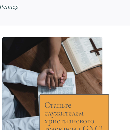
 Реннер
Станьте
служителем
христианского
телеканала GNC!