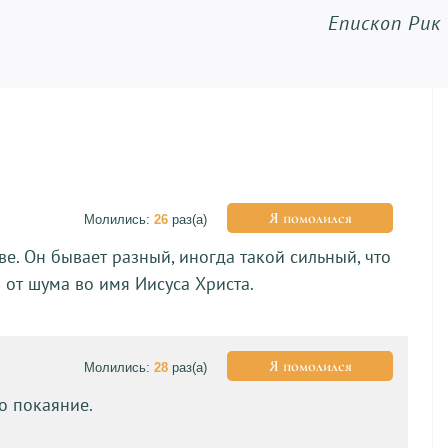
Епископ Рик
Я помолился
Молились:
26
раз(а)
ве. Он бывает разный, иногда такой сильный, что
 от шума во имя Иисуса Христа.
Я помолился
Молились:
28
раз(а)
го покаяние.