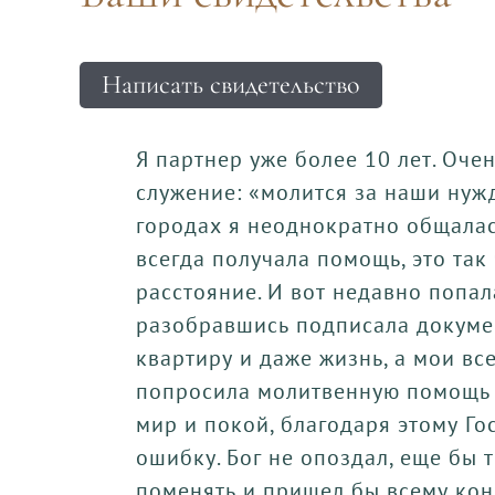
Написать свидетельство
Я партнер уже более 10 лет. Оче
служение: «молится за наши нуж
городах я неоднократно общала
всегда получала помощь, это так
расстояние. И вот недавно попал
разобравшись подписала докумен
квартиру и даже жизнь, а мои вс
попросила молитвенную помощь и
мир и покой, благодаря этому Го
ошибку. Бог не опоздал, еще бы т
поменять и пришел бы всему коне