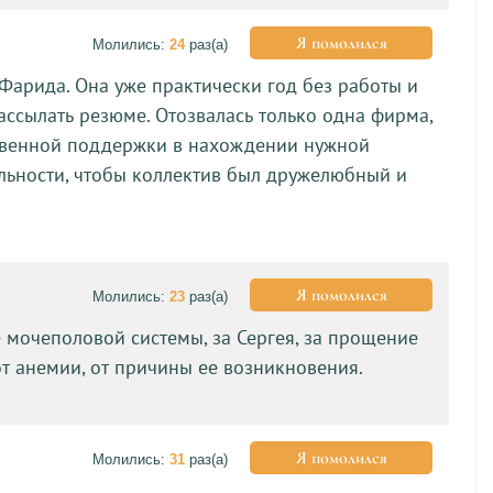
Я помолился
Молились:
24
раз(а)
 Фарида. Она уже практически год без работы и
ассылать резюме. Отозвалась только одна фирма,
итвенной поддержки в нахождении нужной
тельности, чтобы коллектив был дружелюбный и
Я помолился
Молились:
23
раз(а)
е мочеполовой системы, за Сергея, за прощение
от анемии, от причины ее возникновения.
Я помолился
Молились:
31
раз(а)