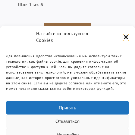
Шаг 1 из 6
Далее
На сайте используются
Cookies
Для повышения удобства использования мы используем такие
технологии, как файлы cookie, для хранения информации об
устройстве и доступа к ней. Если вы дадите согласие на
использование этих технологий, мы сможем обрабатывать такие
данные, как история просмотров и уникальные идентификаторы
на этом сайте. Если вы не дадите согласие или отмените его, это
может негативно сказаться на работе некоторых функций.
Итак, идите, и научите все народы…
…и се, Я с вами во все дни до скончания
века.
Принять
Матфея 28:19-20
Отказаться
Настройки