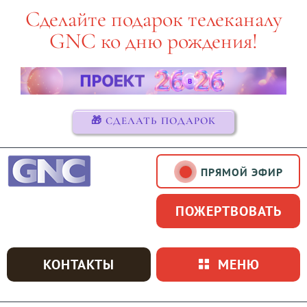
Skip
Сделайте подарок телеканалу
to
GNC ко дню рождения!
content
🎁 СДЕЛАТЬ ПОДАРОК
ПРЯМОЙ ЭФИР
ПОЖЕРТВОВАТЬ
КОНТАКТЫ
МЕНЮ