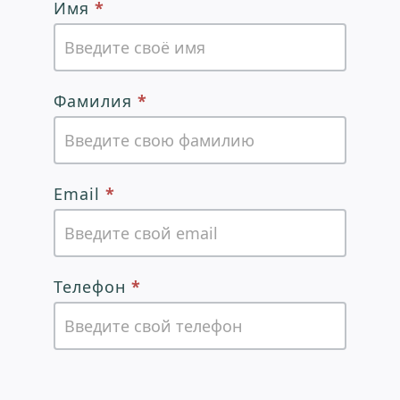
Анкета
Имя
*
служителя.
Служение
особыми
Фамилия
*
дарами
и
талантами.
Email
*
Телефон
*