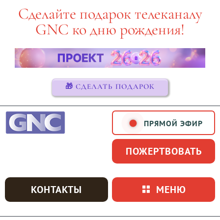
Skip
Сделайте подарок телеканалу
to
GNC ко дню рождения!
content
🎁 СДЕЛАТЬ ПОДАРОК
ПРЯМОЙ ЭФИР
ПОЖЕРТВОВАТЬ
КОНТАКТЫ
МЕНЮ