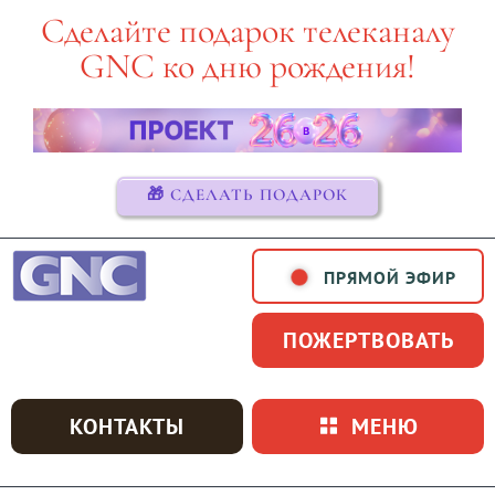
Skip
Сделайте подарок телеканалу
to
GNC ко дню рождения!
content
🎁 СДЕЛАТЬ ПОДАРОК
ПРЯМОЙ ЭФИР
ПОЖЕРТВОВАТЬ
КОНТАКТЫ
МЕНЮ