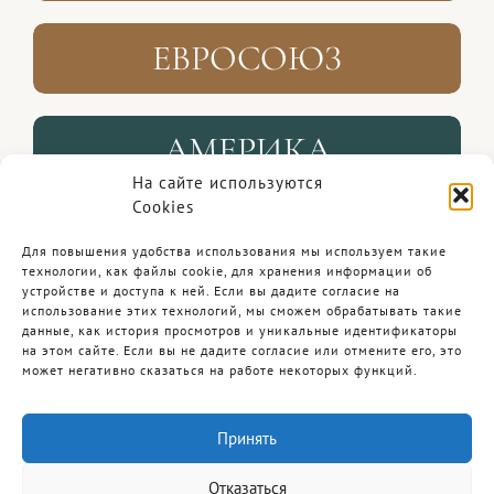
ЕВРОСОЮЗ
АМЕРИКА
На сайте используются
Cookies
ДРУГИЕ СТРАНЫ и СНГ
Для повышения удобства использования мы используем такие
технологии, как файлы cookie, для хранения информации об
устройстве и доступа к ней. Если вы дадите согласие на
использование этих технологий, мы сможем обрабатывать такие
данные, как история просмотров и уникальные идентификаторы
на этом сайте. Если вы не дадите согласие или отмените его, это
Итак, идите, и научите все народы…
может негативно сказаться на работе некоторых функций.
…и се, Я с вами во все дни до скончания
века.
Принять
Матфея 28:19-20
Отказаться